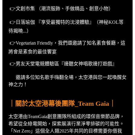
👉文創市集 （潮流服飾、手做精品、創意小物）
👉日落瑜伽 『享受最獨特的沈浸體驗』（神秘KOL等
待揭曉...）
👉Vegetarian Friendly，我們還邀請了知名素食餐廳，這
將會是素食的最佳饗宴
👉男友天堂電競體驗區『邊聽女神唱歌邊打遊戲』
邀請多位知名歌手嗨翻全場，太空港與您一起喚醒女
神之力！
｜關於太空港幕後團隊_Team Gaia｜
太空港由TeamGaia創意團隊所組成的環保音樂節品牌，
希望從全綠電開始，探索展演行業淨零排碳的可能性。
「Net Zero」這個全人類2025年共同的目標需要你借我