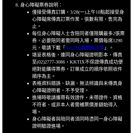
身心障礙票券說明：
僅接受傳真訂購，3/28(一)上午10點起接受身
心障礙席傳真訂票作業，張數有限，售完為
止。
每位身心障礙人士含陪同者僅限購最多2張票
券，必要陪同者需同時入場，票價每席1290
元，敬請下載「
KKTIX購票刷卡單
」。
填妥表格後，連同身心障礙證明影本，傳真
至(02)2777-3086，KKTIX不保證傳真成功便
絕對能購得票券，訂單成立的順序依照收件
順序為主。
表格資料錯誤、缺漏、無法辨識與未傳真身
心障礙證明者，不予受理。
進場時敬請攜帶有效證件，未帶證件、資格
不符者、或非本人者需補票價差額始得入
場。
身心障礙者與陪同者須同時憑同一身心障礙
證明驗證進場。