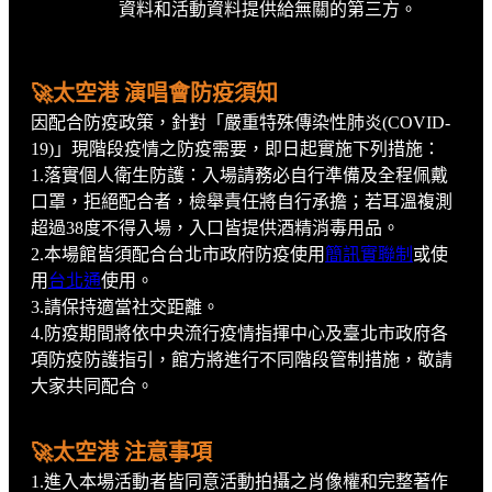
資料和活動資料提供給無關的第三方。
🚀太空港 演唱會防疫須知
因配合防疫政策，針對「嚴重特殊傳染性肺炎(COVID-
19)」現階段疫情之防疫需要，即日起實施下列措施：
1.落實個人衛生防護：入場請務必自行準備及全程佩戴
口罩，拒絕配合者，檢舉責任將自行承擔；若耳溫複測
超過38度不得入場，入口皆提供酒精消毒用品。
2.本場館皆須配合台北市政府防疫使用
簡訊實聯制
或使
用
台北通
使用。
3.請保持適當社交距離。
4.防疫期間將依中央流行疫情指揮中心及臺北市政府各
項防疫防護指引，館方將進行不同階段管制措施，敬請
大家共同配合。
🚀太空港 注意事項
1.進入本場活動者皆同意活動拍攝之肖像權和完整著作