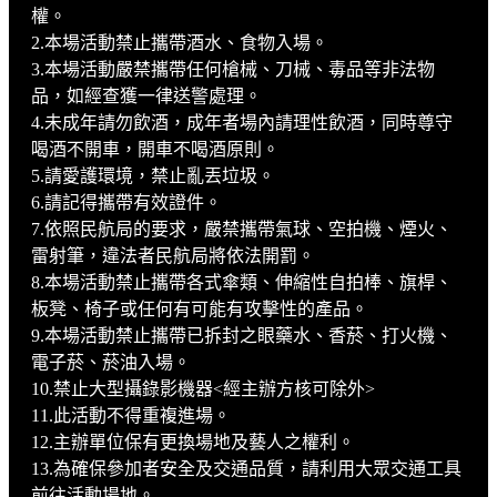
權。
2.本場活動禁止攜帶酒水、食物入場。
3.本場活動嚴禁攜帶任何槍械、刀械、毒品等非法物
品，如經查獲一律送警處理。
4.未成年請勿飲酒，成年者場內請理性飲酒，同時尊守
喝酒不開車，開車不喝酒原則。
5.請愛護環境，禁止亂丟垃圾。
6.請記得攜帶有效證件。
7.依照民航局的要求，嚴禁攜帶氣球、空拍機、煙火、
雷射筆，違法者民航局將依法開罰。
8.本場活動禁止攜帶各式傘類、伸縮性自拍棒、旗桿、
板凳、椅子或任何有可能有攻擊性的產品。
9.本場活動禁止攜帶已拆封之眼藥水、香菸、打火機、
電子菸、菸油入場。
10.禁止大型攝錄影機器<經主辦方核可除外>
11.此活動不得重複進場。
12.主辦單位保有更換場地及藝人之權利。
13.為確保參加者安全及交通品質，請利用大眾交通工具
前往活動場地。