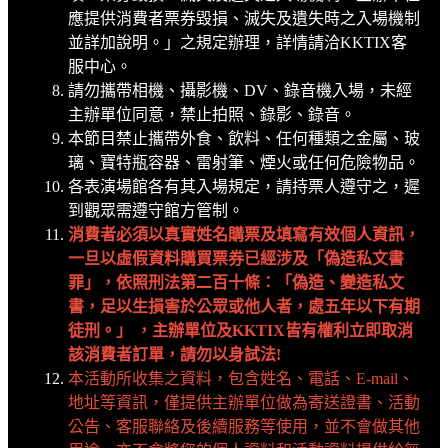
應提供消費者票券毀損、滅失及遺失時之入場機制
並詳加說明。」之規定辦理，詳情請洽KKTIX客
服中心。
請勿攜帶相機、攝影機、DV、錄音機入場，未經
主辦單位同意，禁止拍照、錄影、錄音。
本節目禁止攜帶外食、飲料、任何種類之金屬、玻
璃、寶特瓶容器、雷射筆、煙火或任何危險物品。
各表演場館各有其入場規定，請持票人遵守之，遲
到觀眾需遵守館方管制。
消費者必須以真實姓名購票及填寫有效個人資訊，
一旦以虛假資料購買票券已經涉及「偽造私文書
罪」，依照刑法第二百十條：「偽造、變造私文
書，足以生損害於公眾或他人者，處五年以下有期
徒刑。」 ，主辦單位及KKTIX皆有權利立即取消
該消費者訂單，請勿以身試法!
本活動所收集之資料，包含姓名、電話、E-mail、
地址等資訊，僅提供主辦單位做為寄送證書、活動
公告、客服聯絡及後續服務等使用，並不會做其他