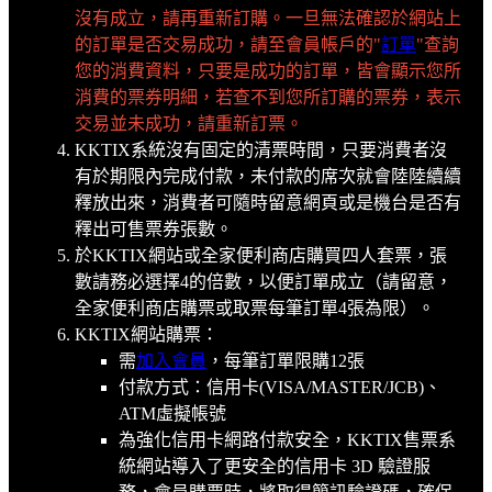
沒有成立，請再重新訂購。一旦無法確認於網站上
的訂單是否交易成功，請至會員帳戶的"
訂單
"查詢
您的消費資料，只要是成功的訂單，皆會顯示您所
消費的票券明細，若查不到您所訂購的票券，表示
交易並未成功，請重新訂票。
KKTIX系統沒有固定的清票時間，只要消費者沒
有於期限內完成付款，未付款的席次就會陸陸續續
釋放出來，消費者可隨時留意網頁或是機台是否有
釋出可售票券張數。
於KKTIX網站或全家便利商店購買四人套票，張
數請務必選擇4的倍數，以便訂單成立（請留意，
全家便利商店購票或取票每筆訂單4張為限）。
KKTIX網站購票：
需
加入會員
，每筆訂單限購12張
付款方式：信用卡(VISA/MASTER/JCB)、
ATM虛擬帳號
為強化信用卡網路付款安全，KKTIX售票系
統網站導入了更安全的信用卡 3D 驗證服