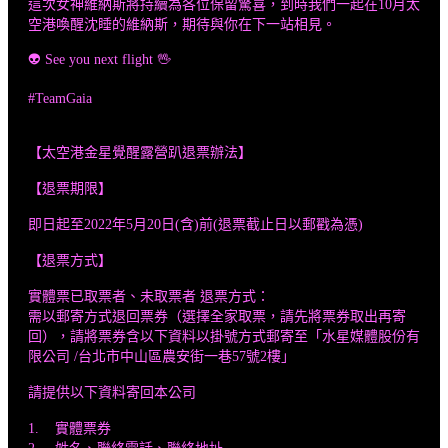
這次女神維納斯將持續為各位保留驚喜，到時我們一起在10月太
空港喚醒沈睡的維納斯，期待與你在下一站相見。
👽 See you next flight 🖖
#TeamGaia
【太空港金星覺醒露營趴退票辦法】
【退票期限】
即日起至2022年5月20日(含)前(退票截止日以郵戳為憑)
【退票方式】
實體票已取票者、未取票者 退票方式：
需以郵寄方式退回票券（選擇全家取票，請先將票券取出再寄
回），請將票券含以下資料以掛號方式郵寄至「水星媒體股份有
限公司 /台北市中山區農安街一巷57號2樓」
請提供以下資料寄回本公司
1. 實體票券