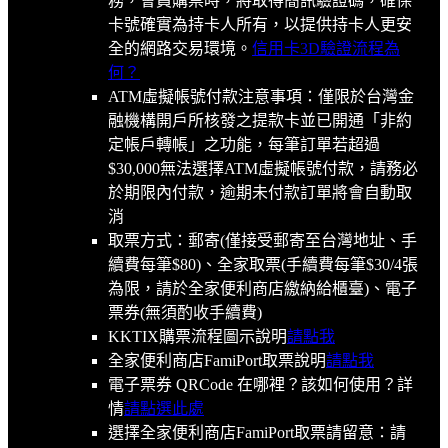
務，會員購票時，將取得簡訊驗證碼，確保
卡號確實為持卡人所有，以提供持卡人更安
全的網路交易環境。
信用卡3D驗證流程為
何？
ATM虛擬帳號付款注意事項：僅限於台灣金
融機構開戶所核發之提款卡並已開通「非約
定帳戶轉帳」之功能，每筆訂單若超過
$30,000無法選擇ATM虛擬帳號付款，請務必
於期限內付款，逾期未付款訂單將會自動取
消
取票方式：郵寄(僅接受郵寄至台灣地址、手
續費每筆$80)、全家取票(手續費每筆$30/4張
為限，請於全家便利商店繳納給櫃臺)、電子
票券(無須酌收手續費)
KKTIX購票流程圖示說明
請點我
全家便利商店FamiPort取票說明
請點我
電子票券 QRCode 在哪裡？該如何使用？詳
情
請點選此處
選擇全家便利商店FamiPort取票請留意：請