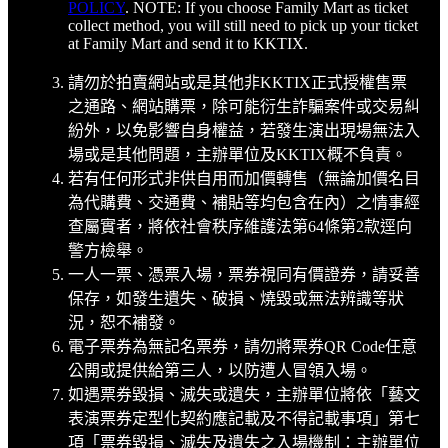
POLICY
. NOTE: If you choose Family Mart as ticket
collect method, you will still need to pick up your ticket
at Family Mart and send it to KKTIX.
請勿於拍賣網站或是其他非KKTIX正式授權售票
之通路、網站購票，除可能衍生詐騙案件或交易糾
紛外，以免影響自身權益，若發生演出現場無法入
場或是其他問題，主辦單位及KKTIX概不負責。
若有任何形式非供自用而加價轉售（無論加價名目
為代購費、交通費、補貼等均包含在內）之情事經
查屬實者，將依社會秩序維護法第64條第2款逕向
警方檢舉。
一人一票、憑票入場，票券視同有價證券，請妥善
保存，如發生遺失、破損、燒毀或無法辨識等狀
況，恕不補發。
電子票券為無記名票券，請勿將票券QR Code任意
公開或提供給第三人，以防遭人冒領入場。
如遇票券毀損、滅失或遺失，主辦單位將依「藝文
表演票券定型化契約應記載及不得記載事項」第七
項「票券毀損、滅失及遺失之入場機制：主辦單位