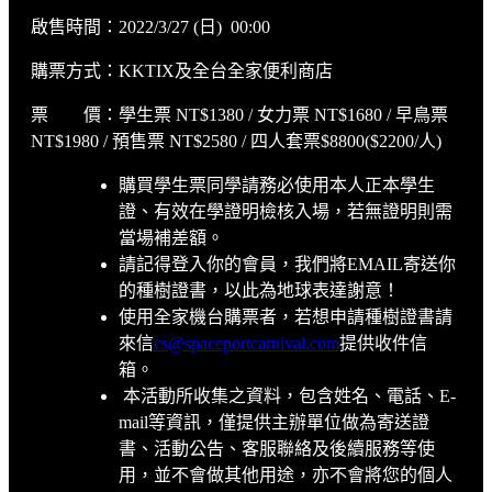
啟售時間：2022/3/27 (日) 00:00
購票方式：KKTIX及全台全家便利商店
票 價：學生票 NT$1380 / 女力票 NT$1680 / 早鳥票
NT$1980 / 預售票 NT$2580 / 四人套票$8800($2200/人)
購買學生票同學請務必使用本人正本學生
證、有效在學證明檢核入場，若無證明則需
當場補差額。
請記得登入你的會員，我們將EMAIL寄送你
的種樹證書，以此為地球表達謝意！
使用全家機台購票者，若想申請種樹證書請
來信
cs@spaceportcarnival.com
提供收件信
箱。
本活動所收集之資料，包含姓名、電話、E-
mail等資訊，僅提供主辦單位做為寄送證
書、活動公告、客服聯絡及後續服務等使
用，並不會做其他用途，亦不會將您的個人