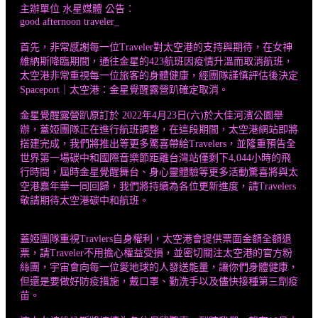
主辦單位 水星媒體 公告：
good afternoon traveler_
首先，非常感謝每一位Traveler對太空港的支持與期待，在女神
維納斯降臨期間，通往金星的423航班因疫情升溫而取消航班，
太空港非常重視每一位旅客的身體健康，經團隊謹慎評估後決定
Spaceport｜太空港：金星覺醒露營趴確定取消。
金星覺醒露營趴原訂於 2022年4月23日(六)於大佳河濱公園舉
辦，蓋婭團隊正在進行航班調整，在這段期間，太空港網站即將
搭建完成，我們將推出等更多驚喜帶給Travelers，並隆重預告全
世界第一場碳中和國際音樂節距離台灣站僅剩下4,044小時的飛
行時間，屆時金星覺醒舞台、身心靈體驗等更多活動驚喜將與太
空港嘉年華一同回歸，我們將持續為各位更新進度，請Travelers
敬請期待太空港碳中和航班。
蓋婭團隊重視Travlers自身權利，太空港會提供票面金額全額退
票，請Traveler不用擔心權益受損，並密切關注太空港的官方粉
絲團，宇宙會向每一位愛地球的人發送能量，讓你們身體健康，
但還是要做好防疫措施，戴口罩、勤洗手以及儘快接種第三劑疫
苗。