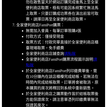
勿在啟售當天於網站訂購完成後馬上至全家
便利商店取票，極有可能因系統繁忙無法馬
上取票，只要訂購成功票券在演出前皆可取
票，請擇日再至全家便利商店取票。
全家便利商店FamiPort購票：
無需加入會員，每筆訂單限購4張
付款方式：僅接受現金
取票方式：付款完畢直接於全家便利商店櫃
臺現場取票，免手續費
全家便利商店店鋪查詢
請點我
全家便利商店FamiPort購票流程圖示說明
請
點我
於全家便利商店FamiPort列印繳費單後，需
在10分鐘內在該店櫃檯完成結帳，若無法在
時間內完成結帳取票，訂單將會被取消，原
本購買的席次將釋回到系統中重新銷售。
於全家便利商店之購票動作皆於結帳取票後
方能保證席次，請注意單憑列印繳費單無法
保證其席次。