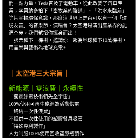
們一點力量，Tesla普及了電動車，從此改變了汽車產
業；李奧納多拍下「畜牧業的陰謀」、「洪水來臨前」
等片宣揚環保意識，那麼這世界上是否可以有一個「環
境友善」的音樂節、演唱會？太空港是演出產業界的能
源革命，我們號招你挺身而出！
一張票種下一棵樹，邀請你一起為地球種下10萬棵樹，
用音樂與藝術為地球充電⚡️
｜太空港三大宗旨｜
新能源｜零浪費｜永續性
「獨家綠電技術領先全宇宙」
100%使用可再生能源為活動供電
「終結一次性浪費」
不提供一次性使用的塑膠餐具吸管
「特殊專利製作」
人力制服100%使用回收塑膠瓶製作