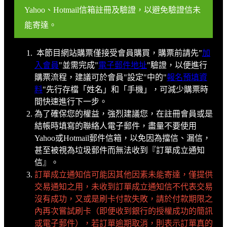
Yahoo、Hotmail信箱註冊及驗證，以避免驗證信未
能寄達。
本節目網站購票僅接受會員購買，購票前請先"
加
入會員
"並需完成"
電子郵件地址
"驗證，以便進行
購票流程，建議可於會員"設定"中的"
報名預填資
料
"先行存檔「姓名」和「手機」，可減少購票時
間快速進行下一步。
為了確保您的權益，強烈建議您，在註冊會員或是
結帳時填寫的聯絡人電子郵件，盡量不要使用
Yahoo或Hotmail郵件信箱，以免因為擋信、漏信，
甚至被視為垃圾郵件而無法收到『訂單成立通知
信』。
訂單成立通知信可能因其他因素未能寄達，僅提供
交易通知之用，未收到訂單成立通知信不代表交易
沒有成功，又或是刷卡付款失敗，請於付款期限之
內再次嘗試刷卡（即便收到銀行的授權成功的簡訊
或電子郵件），若訂單逾期取消，則表示訂單真的