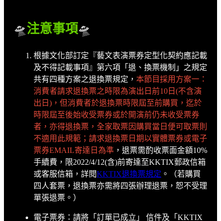
🛸
注意事項
🛸
根據文化部訂定『藝文表演票券定型化契約應記載
及不得記載事項』第六項「退、換票機制」之規定
共有四種方案之退換票規定，
本節目採用方案一：
消費者請求退換票之時限為演出日前
10
日
(
不含演
出日
)
，但消費者於退換票時限屆至前購買，迄於
時限屆至後始收受票券或於開演前仍未收受票券
者，亦得退換票，全家取票因購買當日便可取票則
不適用此規範
；請求退換票日期以實體票券或電子
票券
EMAIL
寄達日為準
，退票需酌收票面金額
10%
手續費，限
2022/4/12(
含
)
前寄達至
KKTIX
郵政信箱
或客服信箱，詳閱
KKTIX
退換票規定
。
（若購買
四人套票，退換票亦需將四張辦理退票，恕不受理
單張退票。）
電子票券：請將「訂單已成立」 信件及「KKTIX